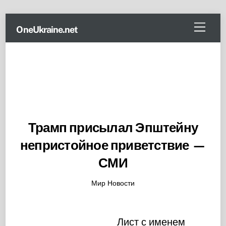
Skip
Menu
OneUkraine.net
to
content
Трамп присылал Эпштейну
непристойное приветствие —
СМИ
Мир Новости
Лист с именем