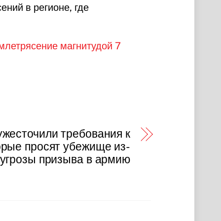
ний в регионе, где
млетрясение магнитудой 7
жесточили требования к
орые просят убежище из-
 угрозы призыва в армию