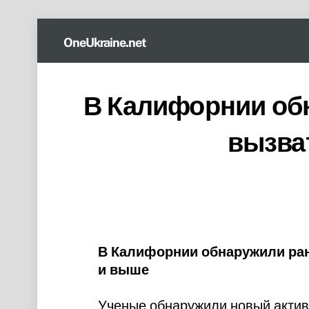
Skip
OneUkraine.net
to
content
В Калифорнии об
вызва
В Калифорнии обнаружили ран
и выше
Ученые обнаружили новый активн