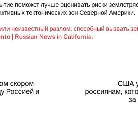
ытие поможет лучше оценивать риски землетрясе
активных тектонических зон Северной Америки.
ли неизвестный разлом, способный вызвать зе
nto | Russian News in California
.
ном скором
США у
у Россией и
россиянам, кот
за