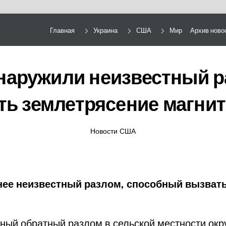
Главная
Украина
США
Мир
Архив ново
наружили неизвестный р
ть землетрясение магнит
Новости США
ее неизвестный разлом, способный вызвать
ый обратный разлом в сельской местности окр