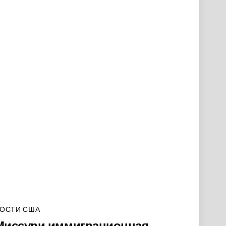
ОСТИ США
Миссури иммиграционная