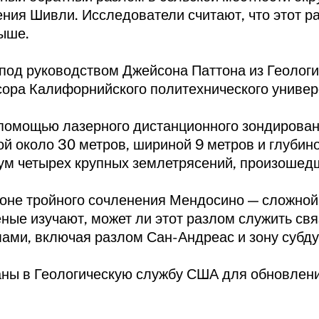
ния Шивли. Исследователи считают, что этот р
выше.
под руководством Джейсона Паттона из Геолог
ра Калифорнийского политехнического универ
помощью лазерного дистанционного зондирован
й около 30 метров, шириной 9 метров и глубино
ум четырех крупных землетрясений, произошедш
оне тройного сочленения Мендосино — сложной 
еные изучают, может ли этот разлом служить с
ами, включая разлом Сан-Андреас и зону субду
ны в Геологическую службу США для обновлен