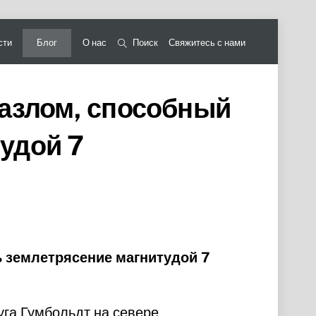
сти
Блог
О нас
Поиск
Свяжитесь с нами
азлом, способный
удой 7
 землетрясение магнитудой 7
уга Гумбольдт на севере