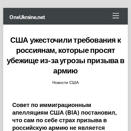
Skip
Menu
OneUkraine.net
to
content
США ужесточили требования к
россиянам, которые просят
убежище из-за угрозы призыва в
армию
Новости США
Совет по иммиграционным
апелляциям США (BIA) постановил,
что сам по себе страх призыва в
российскую армию не является