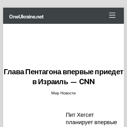
Skip
Menu
OneUkraine.net
to
content
Глава Пентагона впервые приедет
в Израиль — CNN
Мир Новости
Пит Хегсет
планирует впервые