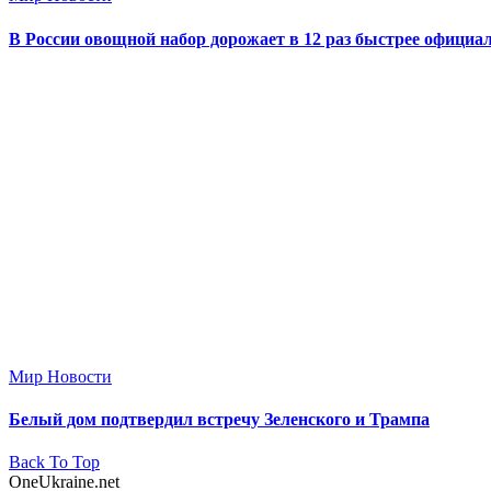
В России овощной набор дорожает в 12 раз быстрее офици
Мир Новости
Белый дом подтвердил встречу Зеленского и Трампа
Back To Top
OneUkraine.net