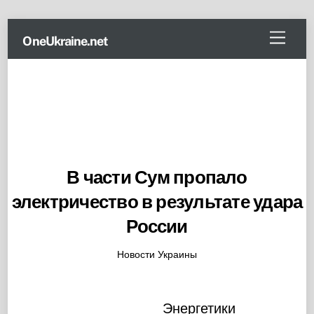
Skip
Menu
OneUkraine.net
to
content
В части Сум пропало
электричество в результате удара
России
Новости Украины
Энергетики