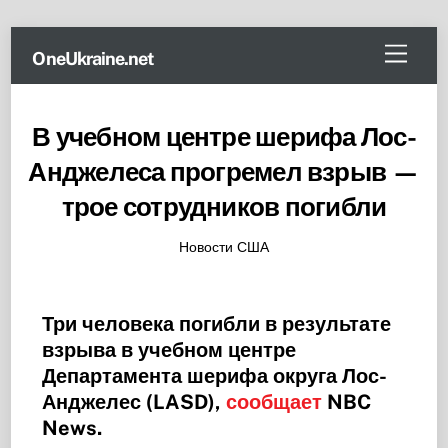
Skip
Menu
OneUkraine.net
to
content
В учебном центре шерифа Лос-
Анджелеса прогремел взрыв —
трое сотрудников погибли
Новости США
Три человека погибли в результате
взрыва в учебном центре
Департамента шерифа округа Лос-
Анджелес (LASD),
сообщает
NBC
News.