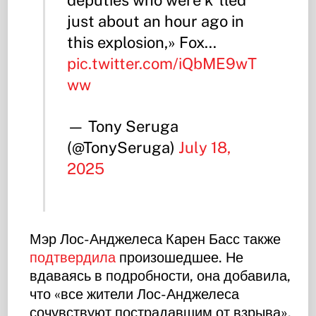
deputies who were k*lled
just about an hour ago in
this explosion,» Fox…
pic.twitter.com/iQbME9wT
ww
— Tony Seruga
(@TonySeruga)
July 18,
2025
Мэр Лос-Анджелеса Карен Басс также
подтвердила
произошедшее. Не
вдаваясь в подробности, она добавила,
что «все жители Лос-Анджелеса
сочувствуют пострадавшим от взрыва».