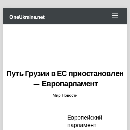
Skip
Menu
OneUkraine.net
to
content
Путь Грузии в ЕС приостановлен
— Европарламент
Мир Новости
Европейский
парламент