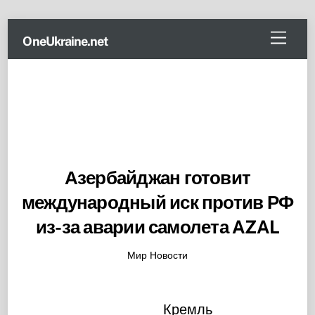
Skip
Menu
OneUkraine.net
to
content
Азербайджан готовит
международный иск против РФ
из-за аварии самолета AZAL
Мир Новости
Кремль