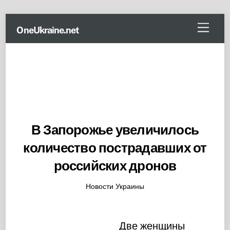
Skip
Menu
OneUkraine.net
to
content
В Запорожье увеличилось
количество пострадавших от
российских дронов
Новости Украины
Две женщины