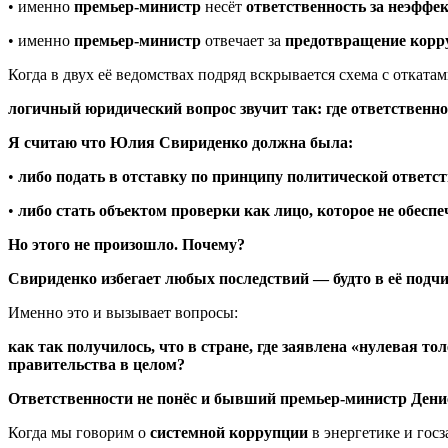
• именно
премьер-министр
несёт
ответственность за неэффе
• именно
премьер-министр
отвечает за
предотвращение корр
Когда в двух её ведомствах подряд вскрывается схема с отката
логичный юридический вопрос звучит так: где ответственн
Я считаю что Юлия Свириденко должна была:
•
либо подать в отставку по принципу политической ответст
•
либо стать объектом проверки как лицо, которое
не обесп
Но этого не произошло. Почему?
Свириденко избегает любых последствий — будто в её подч
Именно это и вызывает вопросы:
как так получилось, что в стране, где заявлена «нулевая то
правительства в целом?
Ответственности не понёс и бывший премьер-министр Де
Когда мы говорим о
системной коррупции
в энергетике и гос