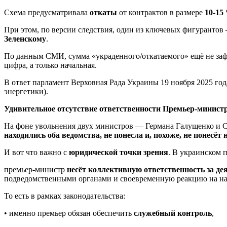
Схема предусматривала
откаты
от контрактов в размере
10-15
При этом, по версии следствия, один из ключевых фигуранто
Зеленскому
.
По данным СМИ, сумма «украденного/откатаемого» ещё не заф
цифра, а только начальная.
В ответ парламент Верховная Рада Украины 19 ноября 2025 год
энергетики).
Удивительное отсутствие ответственности Премьер-минис
На фоне увольнения двух министров — Германа Галущенко и 
находились оба ведомства, не понесла и, похоже, не понесё
И вот что важно с
юридической точки зрения
. В украинском 
премьер-министр
несёт коллективную ответственность за д
подведомственными органами и своевременную реакцию на н
То есть в рамках законодательства:
• именно премьер обязан обеспечить
служебный контроль
,