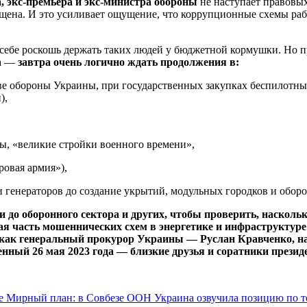
 экс-премьера и экс-министра обороны
не наступает правовых
щена. И это усиливает ощущение, что коррупционные схемы рабо
 себе роскошь держать таких людей у бюджетной кормушки. Но п
ка —
завтра очень логично ждать продолжения в:
е обороны Украины, при государственных закупках беспилотных
),
ы, «великие стройки военного времени»,
ровая армия»),
 генераторов до создание укрытий, модульных городков и обор
 до оборонного сектора и других, чтобы проверить, наскольк
ая часть мошеннических схем в энергетике и инфраструктуре
к как генеральный прокурор Украины — Руслан Кравченко, 
енный 26 мая 2023 года — близкие друзья и соратники президе
е
Мирный план: в Совбезе ООН Украина озвучила позицию по т