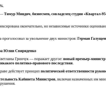
 %
.
в —
Тимур Миндич
,
бизнесмен, совладелец студии «Квартал-95
иксирована окончательно, но независимые источники оценивают
а проголосовал за увольнение двух министров:
Герман Галущен
тра Юлии Свириденко
Светланы Гринчук — поражает другое:
новый премьер-министр
т никакого политико-правового последствия
.
праве действует принцип
политической ответственности руков
еятельность Кабинета Министров
, включая назначенных им мин
арушения.