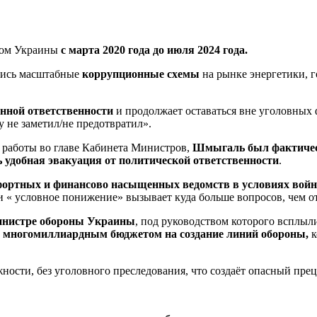
ром Украины
с марта 2020 года до июля 2024 года.
ались масштабные
коррупционные схемы
на рынке энергетики, 
енной ответственности
и продолжает оставаться вне уголовных
 не заметил/не предотвратил».
мя работы во главе Кабинета Министров,
Шмыгаль был фактичес
ь удобная эвакуация от политической ответственности
.
ортных и финансово насыщенных ведомств в условиях вой
и « условное понижение» вызывает куда больше вопросов, чем о
нистре обороны Украины
, под руководством которого всплы
и многомиллиардным бюджетом на создание линий обороны,
к
ности, без уголовного преследования, что создаёт опасный прец