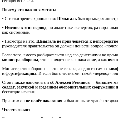
сегодня всплыли.
Почему это важно заметить:
• С точки зрения хронологии:
Шмыгаль
был премьер-минист
•
Именно в этот период
, по аналитике экспертов, разворачив
как системные.
• Несмотря на это,
Шмыгаль
не привлекается к непосредств
руководителя правительства он должен понести вопрос «почему
Более того, вместо разбирательств над его действиями во вре
министра обороны
, что выглядит не как наказание, а как
очен
Министерство обороны — это не ссылка, а одно из самых
комф
и фортификациях.
И если быть честными, такой «перевод» ил
Стоит также напомнить и об
Алексей Резников
—
бывшем ми
солдат
,
закупкой и созданием оборонительных сооружений 
бесследно исчезли.
При этом он
не понёс наказания
и был лишь отстранён от долж
Что это значит