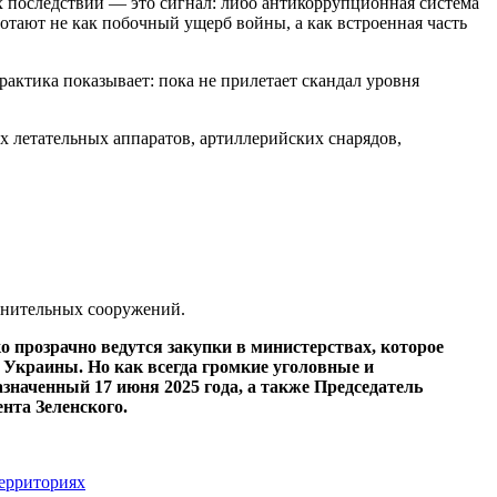
 последствий — это сигнал: либо антикоррупционная система
тают не как побочный ущерб войны, а как встроенная часть
рактика показывает: пока не прилетает скандал уровня
 летательных аппаратов, артиллерийских снарядов,
онительных сооружений.
о прозрачно ведутся закупки в министерствах, которое
 Украины. Но как всегда громкие уголовные и
назначенный
17 июня 2025 года, а также Председатель
нта Зеленского.
ерриториях