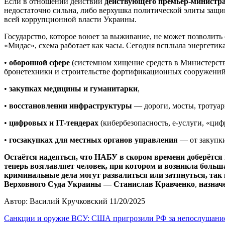
Если в отношении действий
действующего премьер-министра,
недостаточно сильна, либо верхушка политической элиты защи
всей коррупционной власти Украины.
Государство, которое воюет за выживание, не может позволить
«Мидас», схема работает как часы. Сегодня всплыла энергети
•
оборонной сфере
(системном хищение средств в Министерств
бронетехники и строительстве фортификационных сооружений
•
закупках медицины и гуманитарки
,
•
восстановлении инфраструктуры
— дороги, мосты, тротуар
•
цифровых и IT-тендерах
(кибербезопасность, е-услуги, «циф
•
госзакупках для местных органов управления
— от закупки
Остаётся надеяться, что НАБУ в скором времени доберётся и
теперь возглавляет человек, при котором и возникла больш
криминальные дела могут развалиться или затянуться, та
Верховного Суда Украины — Станислав Кравченко
,
назнач
Автор: Василий Кручковский 11/20/2025
Санкции и оружие ВСУ: США пригрозили РФ за непослушани