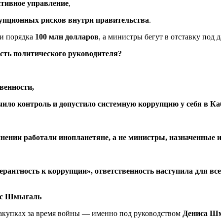
ктивное управление
,
упционных рисков внутри правительства
.
ми порядка
100 млн долларов
, а министры бегут в отставку под
ость политического руководителя?
венности,
ечило контроль и допустило системную коррупцию у себя в К
инении работали инопланетяне, а не министры, назначенные 
лерантность к коррупции», ответственность наступила для всех
нис Шмыгаль
закупках за время войны — именно под руководством
Дениса Ш