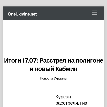
Skip
Menu
OneUkraine.net
to
content
Итоги 17.07: Расстрел на полигоне
и новый Кабмин
Новости Украины
Курсант
расстрелял из